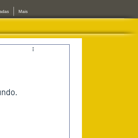
iadas
Mais
undo.