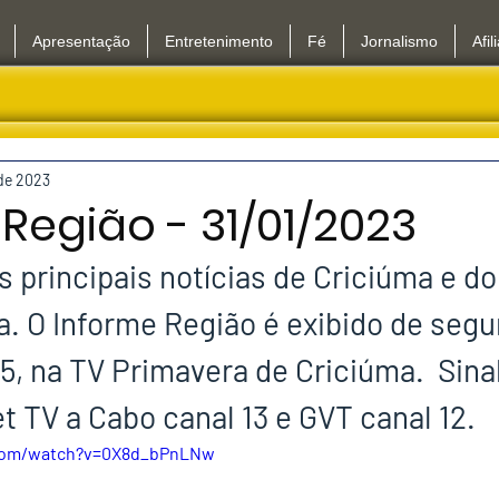
Apresentação
Entretenimento
Fé
Jornalismo
Afil
 de 2023
Região - 31/01/2023
principais notícias de Criciúma e do 
a. O Informe Região é exibido de segu
5, na TV Primavera de Criciúma.  Sina
Net TV a Cabo canal 13 e GVT canal 12.
.com/watch?v=0X8d_bPnLNw