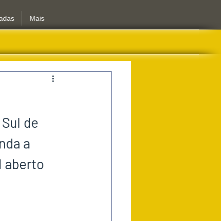
iadas
Mais
Sul de 
nda a 
l aberto 